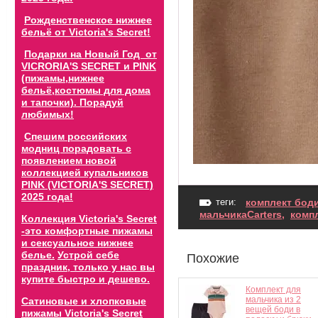
Рожденственское нижнее
бельё от Victoria's Secret!
Подарки на Новый Год от
VICRORIA'S SECRET и PINK
(пижамы,нижнее
бельё,костюмы для дома
и тапочки). Порадуй
любимых!
Спешим российских
модниц порадовать с
появлением новой
коллекцией купальников
PINK (VICTORIA'S SECRET)
2025 года!
теги:
комплект боди
мальчикаCarters
,
компл
Коллекция Victoria's Secret
-это комфортные пижамы
и сексуальное нижнее
белье.
Устрой себе
Похожие
праздник, только у нас вы
купите быстро и дешево.
Комплект для
мальчика из 2
Сатиновые и хлопковые
вещей боди в
пижамы Victoria's Secret