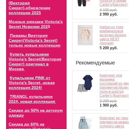
полоску и брюки
(Виктория
Carter's(Картерс)
Сикрет),обновление
4 100
руб.
коллекции 202
5
2 990
руб.
Модные рюкзаки Victoria's
Secret Новинки 202
5
Набор из трех
комбинезонов
Пижамы Виктория
молочно-белого
цвета NEXT
Сикрет(Victoria's Secret)
(Англия)
только новые коллекции
5 200
руб.
Купить купальники
Victoria's Secret(Виктория
Рекомендуемые
Сикрет) оригинал в
Москве
Комплект для
Купальники PINK от
мальчика
Victoria's Secret, новая
состоящий из дву
коллекция 2024!
предметов (боди-
поло и шорты)
Carter's (Картерс)
TRIANGL купальники
3 200
руб.
2024, новая коллекция
1 900
руб.
Скидки до 50% на детскую
одежду
Комплект из трех
предметов нежно
Скидка до 60% на
голубого цвета