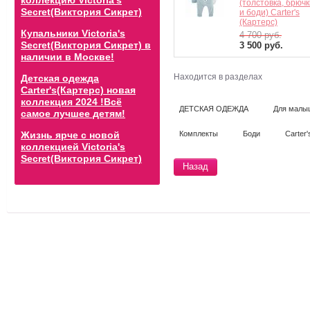
коллекцию Victoria's
(толстовка, брючк
Secret(Виктория Сикрет)
и боди) Carter's
(Картерс)
Купальники Victoria's
4 700
руб.
Secret(Виктория Сикрет) в
3 500
руб.
наличии в Москве!
Находится в разделах
Детская одежда
Carter's(Картерс) новая
коллекция 2024 !Всё
ДЕТСКАЯ ОДЕЖДА
Для малыш
самое лучшее детям!
Комплекты
Боди
Carter
Жизнь ярче с новой
коллекцией Victoria's
Secret(Виктория Сикрет)
Назад