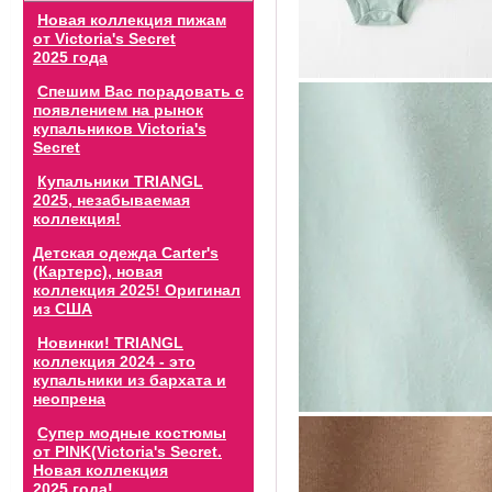
Новая коллекция пижам
от Victoria's Secret
2025 года
Спешим Вас порадовать с
появлением на рынок
купальников Victoria's
Secret
Купальники TRIANGL
2025, незабываемая
коллекция!
Детская одежда Carter's
(Картерс), новая
коллекция 2025! Оригинал
из США
Новинки! TRIANGL
коллекция 2024 - это
купальники из бархата и
неопрена
Супер модные костюмы
от PINK(Victoria's Secret.
Новая коллекция
2025 года!