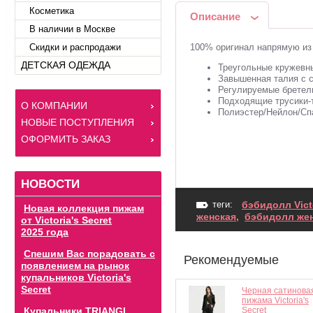
Косметика
Описание
В наличии в Москве
Скидки и распродажи
100% оригинал напрямую и
ДЕТСКАЯ ОДЕЖДА
Треугольные кружевн
Завышенная талия с 
Регулируемые бретел
Подходящие трусики-
О КОМПАНИИ
Полиэстер/Нейлон/Сп
НОВЫЕ ПОСТУПЛЕНИЯ
ОФОРМИТЬ ЗАКАЗ
НОВОСТИ
теги:
бэбидолл Victo
Новая коллекция пижам
женская
,
бэбидолл же
от Victoria's Secret
2025 года
Спешим Вас порадовать с
Рекомендуемые
появлением на рынок
купальников Victoria's
Secret
Черная сатинова
пижама Victoria's
Купальники TRIANGL
Secret