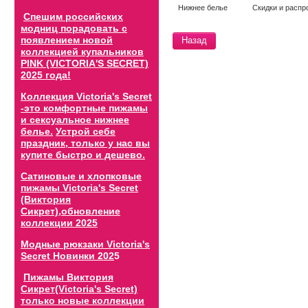
Нижнее белье
Скидки и распр
Спешим российских
модниц порадовать с
появлением новой
Назад
коллекцией купальников
PINK (VICTORIA'S SECRET)
2025 года!
Коллекция Victoria's Secret
-это комфортные пижамы
и сексуальное нижнее
белье.
Устрой себе
праздник, только у нас вы
купите быстро и дешево.
Сатиновые и хлопковые
пижамы Victoria's Secret
(Виктория
Сикрет),обновление
коллекции 202
5
Модные рюкзаки Victoria's
Secret Новинки 202
5
Пижамы Виктория
Сикрет(Victoria's Secret)
только новые коллекции