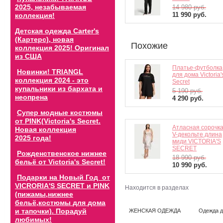
2025, незабываемая
14 980
руб.
11 990
руб.
коллекция!
Детская одежда Carter's
(Картерс), новая
Похожие
коллекция 2025! Оригинал
из США
Платье-футболка
Новинки! TRIANGL
для дома Victoria'
коллекция 2024 - это
Secret
купальники из бархата и
5 190
руб.
неопрена
4 290
руб.
Супер модные костюмы
от PINK(Victoria's Secret.
Атласная сорочк
Новая коллекция
V-декольте длина
2025 года!
миди VICTORIA'S
SECRET
Рожденственское нижнее
18 990
руб.
бельё от Victoria's Secret!
10 990
руб.
Подарки на Новый Год от
VICRORIA'S SECRET и PINK
Находится в разделах
(пижамы,нижнее
бельё,костюмы для дома
и тапочки). Порадуй
ЖЕНСКАЯ ОДЕЖДА
Одежда д
любимых!