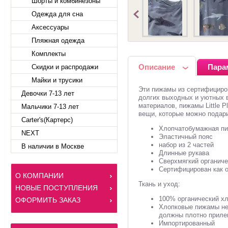
Шорты и комбинезоны
Одежда для сна
Аксессуары
Пляжная одежда
Комплекты
Описание
Пара
Скидки и распродажи
Майки и трусики
Эти пижамы из сертифициров
Девочки 7-13 лет
долгих выходных и уютных в
материалов, пижамы Little 
Мальчики 7-13 лет
вещи, которые можно подари
Carter's(Картерс)
Хлопчатобумажная пи
NEXT
Эластичный пояс
набор из 2 частей
В наличии в Москве
Длинные рукава
Сверхмягкий органиче
Сертифицирован как о
О КОМПАНИИ
Ткань и уход:
НОВЫЕ ПОСТУПЛЕНИЯ
100% органический х
ОФОРМИТЬ ЗАКАЗ
Хлопковые пижамы не
должны плотно прилег
Импортированный