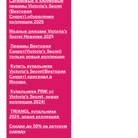
Сатиновые и хлопковые
пижамы Victoria's Secret
(Виктория
Сикрет),обновление
коллекции 202
5
Модные рюкзаки Victoria's
Secret Новинки 202
5
Пижамы Виктория
Сикрет(Victoria's Secret)
только новые коллекции
Купить купальники
Victoria's Secret(Виктория
Сикрет) оригинал в
Москве
Купальники PINK от
Victoria's Secret, новая
коллекция 2024!
TRIANGL купальники
2024, новая коллекция
Скидки до 50% на детскую
одежду