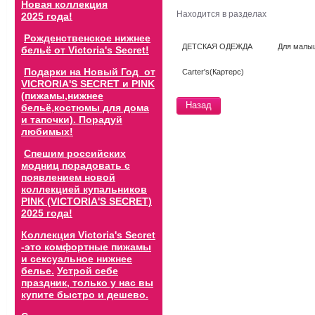
Новая коллекция
Находится в разделах
2025 года!
Рожденственское нижнее
ДЕТСКАЯ ОДЕЖДА
Для малыш
бельё от Victoria's Secret!
Подарки на Новый Год от
Carter's(Картерс)
VICRORIA'S SECRET и PINK
(пижамы,нижнее
Назад
бельё,костюмы для дома
и тапочки). Порадуй
любимых!
Спешим российских
модниц порадовать с
появлением новой
коллекцией купальников
PINK (VICTORIA'S SECRET)
2025 года!
Коллекция Victoria's Secret
-это комфортные пижамы
и сексуальное нижнее
белье.
Устрой себе
праздник, только у нас вы
купите быстро и дешево.