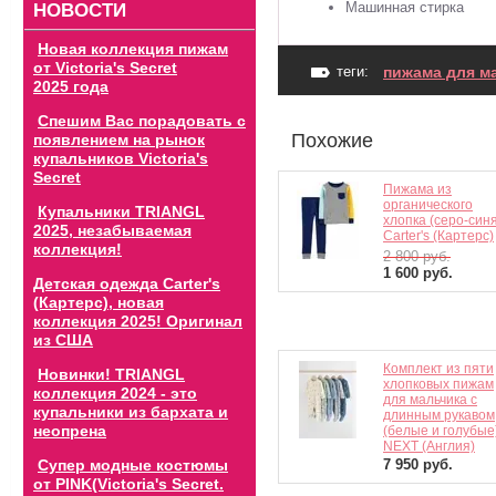
Машинная стирка
НОВОСТИ
Новая коллекция пижам
от Victoria's Secret
теги:
пижама для ма
2025 года
Спешим Вас порадовать с
Похожие
появлением на рынок
купальников Victoria's
Secret
Пижама из
органического
Купальники TRIANGL
хлопка (серо-син
2025, незабываемая
Carter's (Картерс)
коллекция!
2 800
руб.
1 600
руб.
Детская одежда Carter's
(Картерс), новая
коллекция 2025! Оригинал
из США
Комплект из пяти
Новинки! TRIANGL
хлопковых пижам
коллекция 2024 - это
для мальчика с
купальники из бархата и
длинным рукавом
неопрена
(белые и голубые
NEXT (Англия)
Супер модные костюмы
7 950
руб.
от PINK(Victoria's Secret.