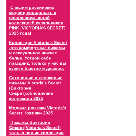
Спешим российских
модниц порадовать с
появлением новой
коллекцией купальников
PINK (VICTORIA'S SECRET)
2025 года!
Коллекция Victoria's Secret
-это комфортные пижамы
и сексуальное нижнее
белье.
Устрой себе
праздник, только у нас вы
купите быстро и дешево.
Сатиновые и хлопковые
пижамы Victoria's Secret
(Виктория
Сикрет),обновление
коллекции 202
5
Модные рюкзаки Victoria's
Secret Новинки 202
5
Пижамы Виктория
Сикрет(Victoria's Secret)
только новые коллекции