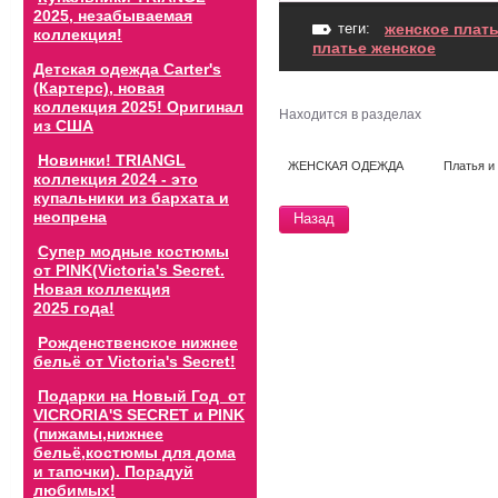
2025, незабываемая
теги:
женское плат
коллекция!
платье женское
Детская одежда Carter's
(Картерс), новая
коллекция 2025! Оригинал
Находится в разделах
из США
Новинки! TRIANGL
ЖЕНСКАЯ ОДЕЖДА
Платья и
коллекция 2024 - это
купальники из бархата и
неопрена
Назад
Супер модные костюмы
от PINK(Victoria's Secret.
Новая коллекция
2025 года!
Рожденственское нижнее
бельё от Victoria's Secret!
Подарки на Новый Год от
VICRORIA'S SECRET и PINK
(пижамы,нижнее
бельё,костюмы для дома
и тапочки). Порадуй
любимых!