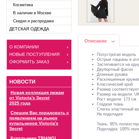
Косметика
В наличии в Москве
Скидки и распродажи
ДЕТСКАЯ ОДЕЖДА
Описание
О КОМПАНИИ
НОВЫЕ ПОСТУПЛЕНИЯ
Полустрогая модель
Острые лацканы в ат
ОФОРМИТЬ ЗАКАЗ
Застегивается на одн
Двубортный фасон
Длинные рукава
Расклешенные круже
НОВОСТИ
Классический крой
Размер соответствует
Новая коллекция пижам
Размер на модели: UK
от Victoria's Secret
Рост модели: 173 см
2025 года
Гладкая ткань
Слегка эластичный м
Спешим Вас порадовать с
На подкладке
появлением на рынок
купальников Victoria's
Ткань: 95% полиэстер
Secret
Подкладка: 100% пол
Купальники TRIANGL