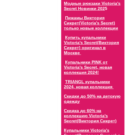
Модные рюкзаки Victoria's
Secret Новинки 202
5
Пижамы Виктория
Сикрет(Victoria's Secret)
только новые коллекции
Купить купальники
Victoria's Secret(Виктория
Сикрет) оригинал в
Москве
Купальники PINK от
Victoria's Secret, новая
коллекция 2024!
TRIANGL купальники
2024, новая коллекция
Скидки до 50% на детскую
одежду
Скидка до 60% на
коллекцию Victoria's
Secret(Виктория Сикрет)
Купальники Victoria's