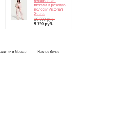
Фланелевая
пижама в розовую
полоску Victoria's
Secret
10 990
руб.
9 790
руб.
наличии в Москве
Нижнее белье