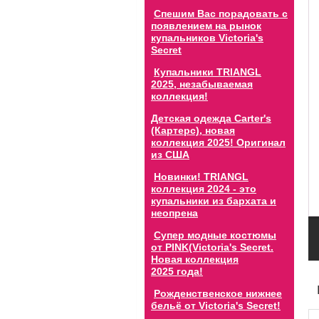
Спешим Вас порадовать с
появлением на рынок
купальников Victoria's
Secret
Купальники TRIANGL
2025, незабываемая
коллекция!
Детская одежда Carter's
(Картерс), новая
коллекция 2025! Оригинал
из США
Новинки! TRIANGL
коллекция 2024 - это
купальники из бархата и
неопрена
Супер модные костюмы
от PINK(Victoria's Secret.
Новая коллекция
2025 года!
Рожденственское нижнее
бельё от Victoria's Secret!