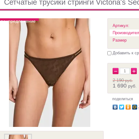
Сетчатые трусики стринги Victoria's Sec
спецпредложение
Артикул:
Производител
Размер
Добавить к с
−
+
2 190
руб.
1 690
руб.
поделиться