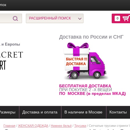
упок
РАСШИРЕННЫЙ ПОИСК
0
Доставка по России и СНГ
А и Европы
БЕСПЛАТНАЯ ДОСТАВКА
ПРИ ПОКУПКЕ 2 -Х ВЕЩЕЙ
ПО МОСКВЕ (в пределах МКАД)
Размеры
Доставка и оплата
В наличии в Москве
Контакты
Главная
/
ЖЕНСКАЯ ОДЕЖДА
/
Нижнее бельё
/
Трусики
/ Сетчатые трусики стринги Vi