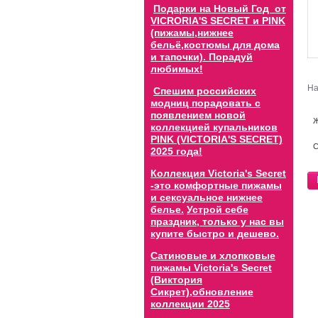
Подарки на Новый Год от
VICRORIA'S SECRET и PINK
(пижамы,нижнее
бельё,костюмы для дома
и тапочки). Порадуй
любимых!
На
Спешим российских
модниц порадовать с
появлением новой
коллекцией купальников
PINK (VICTORIA'S SECRET)
С
2025 года!
Коллекция Victoria's Secret
-это комфортные пижамы
и сексуальное нижнее
белье.
Устрой себе
праздник, только у нас вы
купите быстро и дешево.
Сатиновые и хлопковые
пижамы Victoria's Secret
(Виктория
Сикрет),обновление
коллекции 202
5