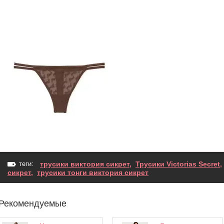
теги:
трусики виктория сикрет
,
Трусики Victorias Secret
,
сикрет
,
трусики тонги виктория сикрет
Рекомендуемые