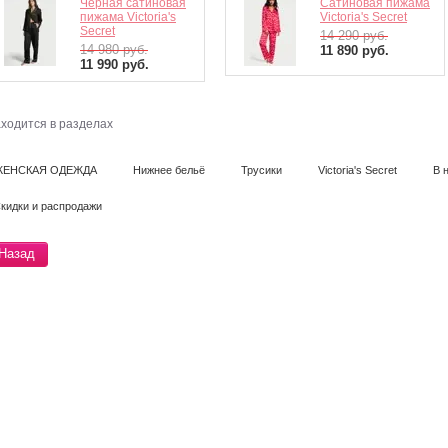
Черная сатиновая
Сатиновая пижама
пижама Victoria's
Victoria's Secret
Secret
14 290
руб.
14 980
руб.
11 890
руб.
11 990
руб.
ходится в разделах
ЖЕНСКАЯ ОДЕЖДА
Нижнее бельё
Трусики
Victoria's Secret
В 
кидки и распродажи
Назад