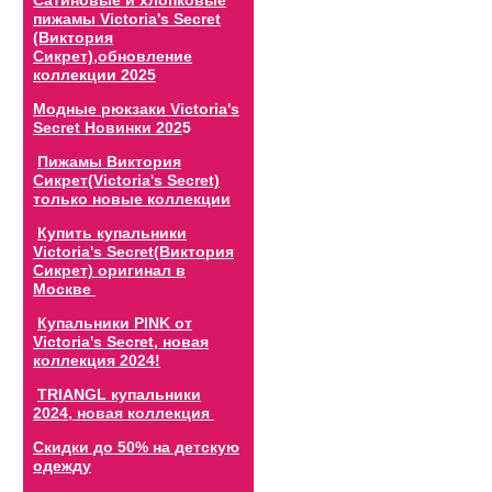
Сатиновые и хлопковые
пижамы Victoria's Secret
(Виктория
Сикрет),обновление
коллекции 202
5
Модные рюкзаки Victoria's
Secret Новинки 202
5
Пижамы Виктория
Сикрет(Victoria's Secret)
только новые коллекции
Купить купальники
Victoria's Secret(Виктория
Сикрет) оригинал в
Москве
Купальники PINK от
Victoria's Secret, новая
коллекция 2024!
TRIANGL купальники
2024, новая коллекция
Скидки до 50% на детскую
одежду