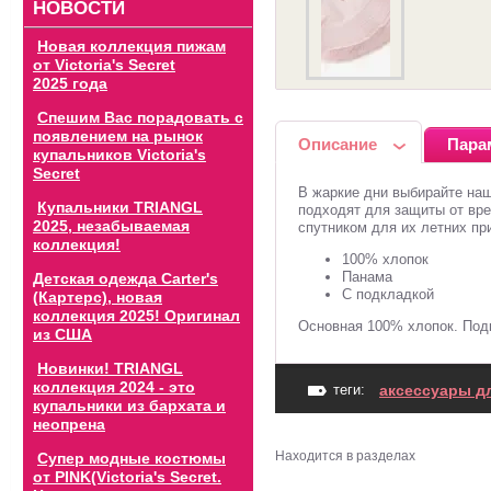
НОВОСТИ
Новая коллекция пижам
от Victoria's Secret
2025 года
Спешим Вас порадовать с
появлением на рынок
Описание
Пара
купальников Victoria's
Secret
В жаркие дни выбирайте наш
Купальники TRIANGL
подходят для защиты от вре
2025, незабываемая
спутником для их летних пр
коллекция!
100% хлопок
Панама
Детская одежда Carter's
С подкладкой
(Картерс), новая
коллекция 2025! Оригинал
Основная 100% хлопок. Под
из США
Новинки! TRIANGL
коллекция 2024 - это
теги:
аксессуары д
купальники из бархата и
неопрена
Находится в разделах
Супер модные костюмы
от PINK(Victoria's Secret.