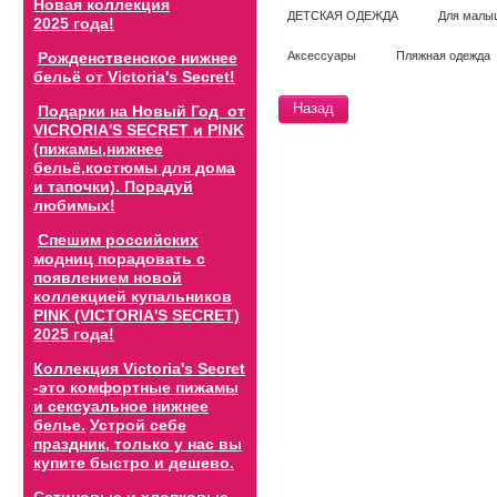
Новая коллекция
ДЕТСКАЯ ОДЕЖДА
Для малыш
2025 года!
Аксессуары
Пляжная одежда
Рожденственское нижнее
бельё от Victoria's Secret!
Назад
Подарки на Новый Год от
VICRORIA'S SECRET и PINK
(пижамы,нижнее
бельё,костюмы для дома
и тапочки). Порадуй
любимых!
Спешим российских
модниц порадовать с
появлением новой
коллекцией купальников
PINK (VICTORIA'S SECRET)
2025 года!
Коллекция Victoria's Secret
-это комфортные пижамы
и сексуальное нижнее
белье.
Устрой себе
праздник, только у нас вы
купите быстро и дешево.