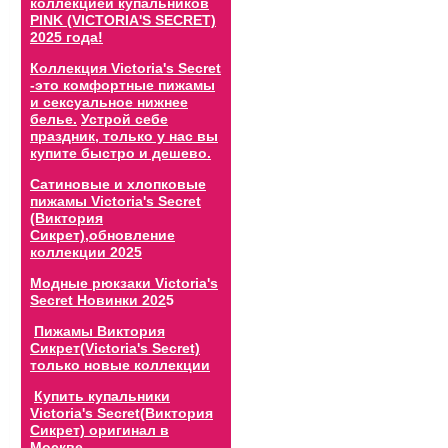
коллекцией купальников
PINK (VICTORIA'S SECRET)
2025 года!
Коллекция Victoria's Secret
-это комфортные пижамы
и сексуальное нижнее
белье.
Устрой себе
праздник, только у нас вы
купите быстро и дешево.
Сатиновые и хлопковые
пижамы Victoria's Secret
(Виктория
Сикрет),обновление
коллекции 202
5
Модные рюкзаки Victoria's
Secret Новинки 202
5
Пижамы Виктория
Сикрет(Victoria's Secret)
только новые коллекции
Купить купальники
Victoria's Secret(Виктория
Сикрет) оригинал в
Москве