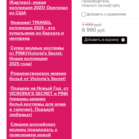
Производитель:
(Картерс), новая
Victoria's Secret(США)
коллекция 2025! Оригинал
из США
Добавить к сравнению
Новинки! TRIANGL
7 690
руб.
коллекция 2024 - это
6 990
руб.
купальники из бархата и
неопрена
Добавить в корзину
Супер модные костюмы
от PINK(Victoria's Secret.
Новая коллекция
2025 года!
Рожденственское нижнее
бельё от Victoria's Secret!
Подарки на Новый Год от
VICRORIA'S SECRET и PINK
(пижамы,нижнее
бельё,костюмы для дома
и тапочки). Порадуй
любимых!
Спешим российских
модниц порадовать с
появлением новой