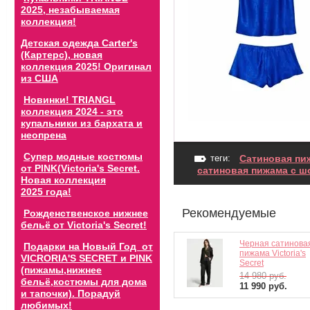
2025, незабываемая
коллекция!
Детская одежда Carter's
(Картерс), новая
коллекция 2025! Оригинал
из США
Новинки! TRIANGL
коллекция 2024 - это
купальники из бархата и
неопрена
Супер модные костюмы
теги:
Сатиновая пиж
от PINK(Victoria's Secret.
сатиновая пижама с 
Новая коллекция
2025 года!
Рекомендуемые
Рожденственское нижнее
бельё от Victoria's Secret!
Черная сатинова
Подарки на Новый Год от
пижама Victoria's
VICRORIA'S SECRET и PINK
Secret
(пижамы,нижнее
14 980
руб.
бельё,костюмы для дома
11 990
руб.
и тапочки). Порадуй
любимых!