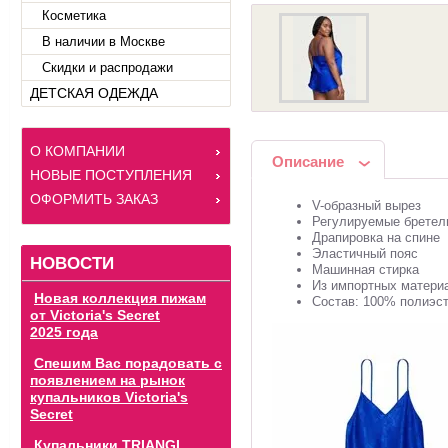
Косметика
В наличии в Москве
Скидки и распродажи
ДЕТСКАЯ ОДЕЖДА
О КОМПАНИИ
Описание
НОВЫЕ ПОСТУПЛЕНИЯ
ОФОРМИТЬ ЗАКАЗ
V-образный вырез
Регулируемые бретел
Драпировка на спине
Эластичный пояс
НОВОСТИ
Машинная стирка
Из импортных матери
Новая коллекция пижам
Состав: 100% полиэс
от Victoria's Secret
2025 года
Спешим Вас порадовать с
появлением на рынок
купальников Victoria's
Secret
Купальники TRIANGL