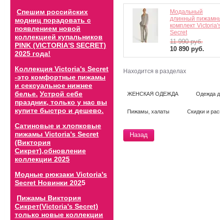
Спешим российских
Модальный
длинный пижамн
модниц порадовать с
комплект Victoria'
появлением новой
Secret
коллекцией купальников
11 990
руб.
PINK (VICTORIA'S SECRET)
10 890
руб.
2025 года!
Коллекция Victoria's Secret
Находится в разделах
-это комфортные пижамы
и сексуальное нижнее
белье.
Устрой себе
ЖЕНСКАЯ ОДЕЖДА
Одежда д
праздник, только у нас вы
купите быстро и дешево.
Пижамы, халаты
Скидки и ра
Сатиновые и хлопковые
пижамы Victoria's Secret
Назад
(Виктория
Сикрет),обновление
коллекции 202
5
Модные рюкзаки Victoria's
Secret Новинки 202
5
Пижамы Виктория
Сикрет(Victoria's Secret)
только новые коллекции