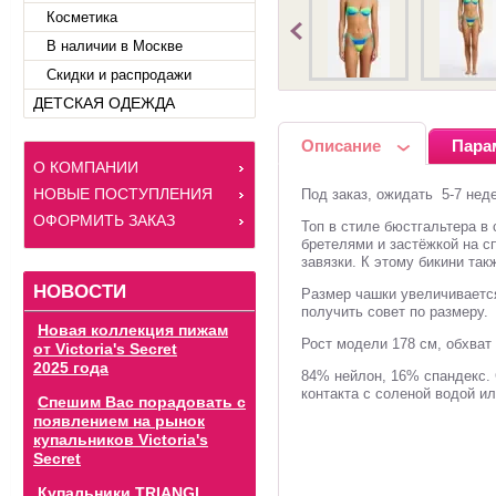
Косметика
В наличии в Москве
Скидки и распродажи
ДЕТСКАЯ ОДЕЖДА
Описание
Пара
О КОМПАНИИ
НОВЫЕ ПОСТУПЛЕНИЯ
Под заказ, ожидать 5-7 нед
ОФОРМИТЬ ЗАКАЗ
Топ в стиле бюстгальтера в
бретелями и застёжкой на с
завязки. К этому бикини та
НОВОСТИ
Размер чашки увеличиваетс
получить совет по размеру.
Новая коллекция пижам
Рост модели 178 см, обхват 
от Victoria's Secret
2025 года
84% нейлон, 16% спандекс. 
контакта с соленой водой и
Спешим Вас порадовать с
появлением на рынок
купальников Victoria's
Secret
Купальники TRIANGL