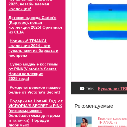
2025, незабываемая
коллекция!
Детская одежда Carter's
(Картерс), новая
коллекция 2025! Оригинал
из США
Новинки! TRIANGL
коллекция 2024 - это
купальники из бархата и
неопрена
Супер модные костюмы
от PINK(Victoria's Secret.
Новая коллекция
2025 года!
Рожденственское нижнее
теги:
Купальник TR
бельё от Victoria's Secret!
Подарки на Новый Год от
Рекомендуемые
VICRORIA'S SECRET и PINK
(пижамы,нижнее
бельё,костюмы для дома
Красный купальн
и тапочки). Порадуй
TRIANGL из
любимых!
неопрена вязаны