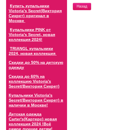
Купить купальники
Назад
Victoria's Secret(Виктория
Сикрет) оригинал в
Москве
Купальники PINK от
Victoria's Secret, новая
коллекция 2024!
TRIANGL купальники
2024, новая коллекция
Скидки до 50% на детскую
одежду
Скидка до 60% на
коллекцию Victoria's
Secret(Виктория Сикрет)
Купальники Victoria's
Secret(Виктория Сикрет) в
наличии в Москве!
Детская одежда
Carter's(Картерс) новая
коллекция 2024 !Всё
самое лучшее детям!