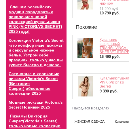
крючком
Спешим российских
11 290
руб.
модниц порадовать с
10 790
руб.
появлением новой
коллекцией купальников
PINK (VICTORIA'S SECRET)
Похожие
2025 года!
Купальник
Коллекция Victoria's Secret
раздельный
-это комфортные пижамы
TRIANGL VINCA -
и сексуальное нижнее
SHERBET STRIP
белье.
Устрой себе
16 490
руб.
праздник, только у нас вы
купите быстро и дешево.
Сатиновые и хлопковые
пижамы Victoria's Secret
Купальник пуш-а
PINK (Victoria's
(Виктория
Secret)
Сикрет),обновление
9 390
руб.
коллекции 202
5
Модные рюкзаки Victoria's
Secret Новинки 202
5
Находится в разделах
Пижамы Виктория
Сикрет(Victoria's Secret)
ЖЕНСКАЯ ОДЕЖДА
Купальни
только новые коллекции