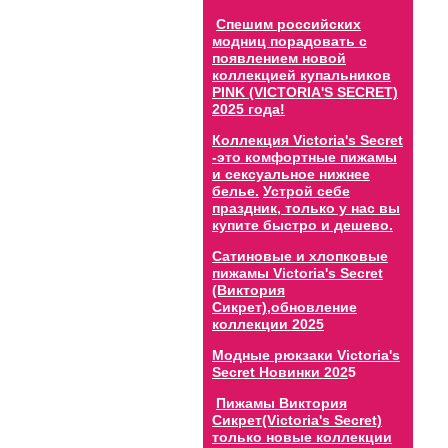
Спешим российских
модниц порадовать с
появлением новой
коллекцией купальников
PINK (VICTORIA'S SECRET)
2025 года!
Коллекция Victoria's Secret
-это комфортные пижамы
и сексуальное нижнее
белье.
Устрой себе
праздник, только у нас вы
купите быстро и дешево.
Сатиновые и хлопковые
пижамы Victoria's Secret
(Виктория
Сикрет),обновление
коллекции 202
5
Модные рюкзаки Victoria's
Secret Новинки 202
5
Пижамы Виктория
Сикрет(Victoria's Secret)
только новые коллекции