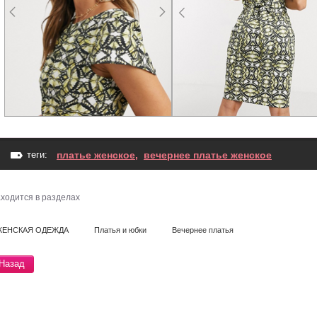
теги:
платье женское
,
вечернее платье женское
ходится в разделах
ЖЕНСКАЯ ОДЕЖДА
Платья и юбки
Вечернее платья
Назад