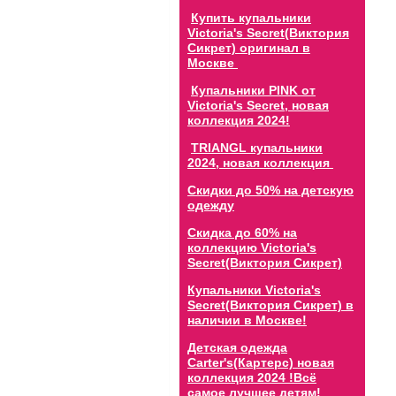
Купить купальники
Victoria's Secret(Виктория
Сикрет) оригинал в
Москве
Купальники PINK от
Victoria's Secret, новая
коллекция 2024!
TRIANGL купальники
2024, новая коллекция
Скидки до 50% на детскую
одежду
Скидка до 60% на
коллекцию Victoria's
Secret(Виктория Сикрет)
Купальники Victoria's
Secret(Виктория Сикрет) в
наличии в Москве!
Детская одежда
Carter's(Картерс) новая
коллекция 2024 !Всё
самое лучшее детям!