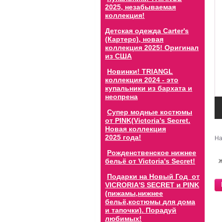
2025, незабываемая
коллекция!
Детская одежда Carter's
(Картерс), новая
коллекция 2025! Оригинал
из США
Новинки! TRIANGL
коллекция 2024 - это
купальники из бархата и
неопрена
Супер модные костюмы
от PINK(Victoria's Secret.
Новая коллекция
2025 года!
На
Рожденственское нижнее
бельё от Victoria's Secret!
Подарки на Новый Год от
VICRORIA'S SECRET и PINK
(пижамы,нижнее
бельё,костюмы для дома
и тапочки). Порадуй
любимых!