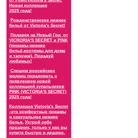
от PINK(Victoria's Secret.
Новая коллекция
2025 года!
Рожденственское нижнее
бельё от Victoria's Secret!
Подарки на Новый Год от
VICRORIA'S SECRET и PINK
(пижамы,нижнее
бельё,костюмы для дома
и тапочки). Порадуй
любимых!
Спешим российских
модниц порадовать с
появлением новой
коллекцией купальников
PINK (VICTORIA'S SECRET)
2025 года!
Коллекция Victoria's Secret
-это комфортные пижамы
и сексуальное нижнее
белье.
Устрой себе
праздник, только у нас вы
купите быстро и дешево.